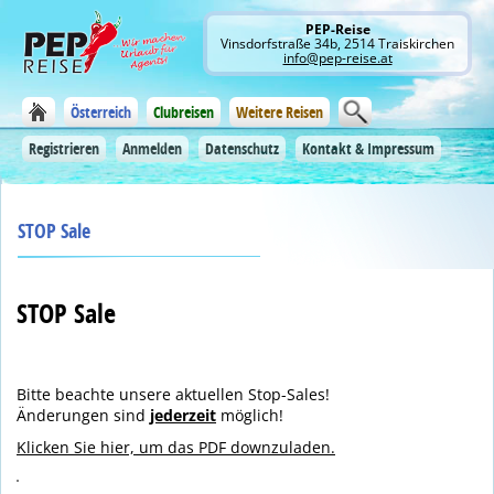
PEP-Reise
Vinsdorfstraße 34b, 2514 Traiskirchen
info@pep-reise.at
Österreich
Clubreisen
Weitere Reisen
Registrieren
Anmelden
Datenschutz
Kontakt & Impressum
STOP Sale
STOP Sale
Bitte beachte unsere aktuellen Stop-Sales!
Änderungen sind
jederzeit
möglich!
Klicken Sie hier, um das PDF downzuladen.